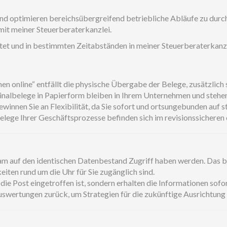
 optimieren bereichsübergreifend betriebliche Abläufe zu durch
mit meiner Steuerberaterkanzlei.
ftet und in bestimmten Zeitabständen in meiner Steuerberaterkan
line“ entfällt die physische Übergabe der Belege, zusätzlich si
nalbelege in Papierform bleiben in Ihrem Unternehmen und stehen
innen Sie an Flexibilität, da Sie sofort und ortsungebunden auf 
 Belege Ihrer Geschäftsprozesse befinden sich im revisionssicher
am auf den identischen Datenbestand Zugriff haben werden. Das b
iten rund um die Uhr für Sie zugänglich sind.
ie Post eingetroffen ist, sondern erhalten die Informationen sofort
uswertungen zurück, um Strategien für die zukünftige Ausrichtung