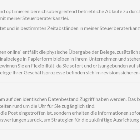
 optimieren bereichsübergreifend betriebliche Abläufe zu durch
mit meiner Steuerberaterkanzlei.
ftet und in bestimmten Zeitabständen in meiner Steuerberaterkan
line“ entfällt die physische Übergabe der Belege, zusätzlich si
nalbelege in Papierform bleiben in Ihrem Unternehmen und stehen
innen Sie an Flexibilität, da Sie sofort und ortsungebunden auf 
 Belege Ihrer Geschäftsprozesse befinden sich im revisionssicher
am auf den identischen Datenbestand Zugriff haben werden. Das b
iten rund um die Uhr für Sie zugänglich sind.
ie Post eingetroffen ist, sondern erhalten die Informationen sofort
uswertungen zurück, um Strategien für die zukünftige Ausrichtung